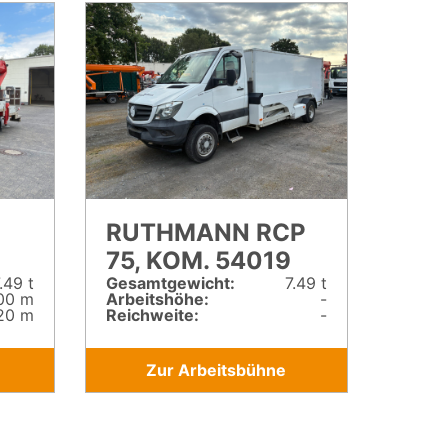
RUTHMANN RCP
75, KOM. 54019
.49 t
Gesamt­gewicht:
7.49 t
00 m
Arbeitshöhe:
-
20 m
Reichweite:
-
Zur Arbeitsbühne