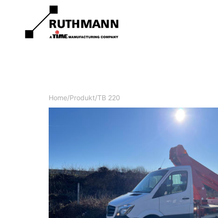
Home
/
Produkt
/
TB 220