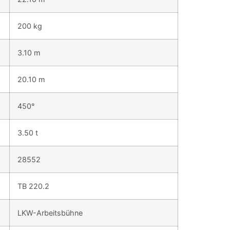
200 kg
3.10 m
20.10 m
450°
3.50 t
28552
TB 220.2
LKW-Arbeitsbühne