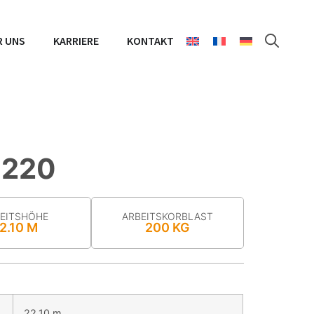
R UNS
KARRIERE
KONTAKT
 220
EITSHÖHE
ARBEITS­KORB­LAST
2.10 M
200 KG
22.10 m