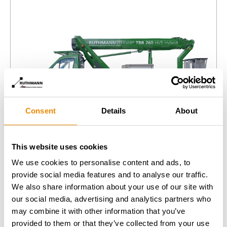
Consent
Details
About
This website uses cookies
We use cookies to personalise content and ads, to
provide social media features and to analyse our traffic.
We also share information about your use of our site with
RUTHMANN TBR 260 HV5 HYBRID
our social media, advertising and analytics partners who
Gesamt­gewicht:
5.49 t
may combine it with other information that you’ve
Arbeitshöhe:
26 m
Reichweite:
17 m
provided to them or that they’ve collected from your use