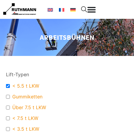
ARBEITSBÜHNEN
Lift-Typen
< 5.5 t LKW
Gummiketten
Über 7.5 t LKW
< 7.5 t LKW
< 3.5 t LKW