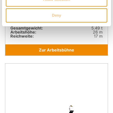
Deny
RUTHMANN AMPERO TBR 260 E
Gesamt­gewicht:
5.49 t
Arbeitshöhe:
26 m
Reichweite:
17 m
Zur Arbeitsbühne