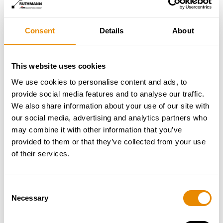
Montage des Steigers auf das Trägerfahrzeug. Die
Familie Wörle war selbstverständlich vor Ort. In
Consent
Details
About
diesem Moment durfte Jörg Wörle selbst Hand
anlegen und den entscheidenden Bolzen einschlagen.
Ganz wie bei einer echten Hochzeit fehlte auch die
This website uses cookies
Torte nicht. Jörg und Felix Wörle habe diese
We use cookies to personalise content and ads, to
gemeinsam angeschnitten und gemeinsam mit dem
provide social media features and to analyse our traffic.
Ruthmann-Team gefeiert.
We also share information about your use of our site with
EIN UNIKAT: SPALIER,
our social media, advertising and analytics partners who
SIGNATUREN UND EIN
may combine it with other information that you’ve
provided to them or that they’ve collected from your use
GEBURTSTAGSWUNSCH
of their services.
Consent
Necessary
Selection