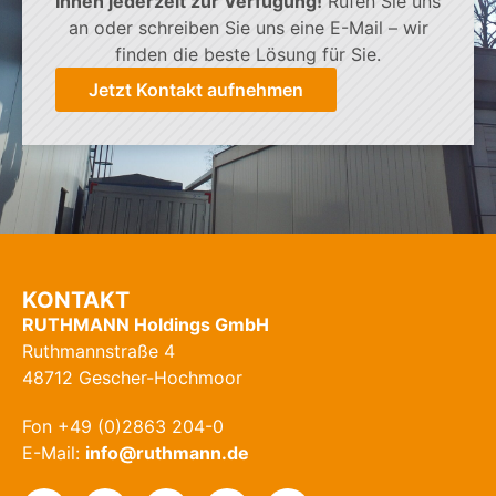
Ihnen jederzeit zur Verfügung!
Rufen Sie uns
an oder schreiben Sie uns eine E-Mail – wir
finden die beste Lösung für Sie.
Jetzt Kontakt aufnehmen
KONTAKT
RUTHMANN Holdings GmbH
Ruthmannstraße 4
48712 Gescher-Hochmoor
Fon +49 (0)2863 204-0
E-Mail:
info@ruthmann.de