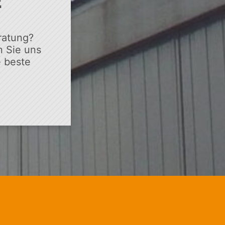
E
ratung?
 Sie uns
e beste