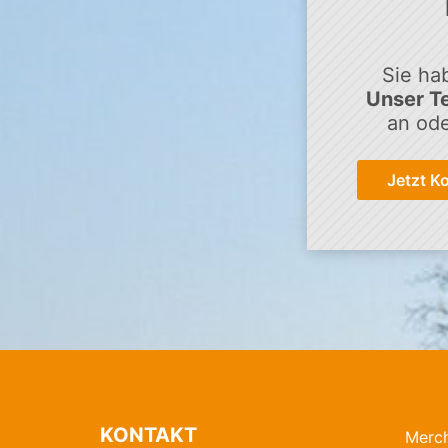
Sie ha
Unser Te
an ode
Jetzt K
KONTAKT
Merc