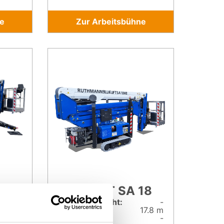
e
Zur Arbeitsbühne
20
BLUELIFT SA 18
-
Gesamt­gewicht:
-
20 m
Arbeitshöhe:
17.8 m
10.6 m
Reichweite:
-