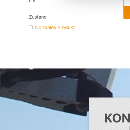
n.v.
Zustand
Normales Produkt
KON