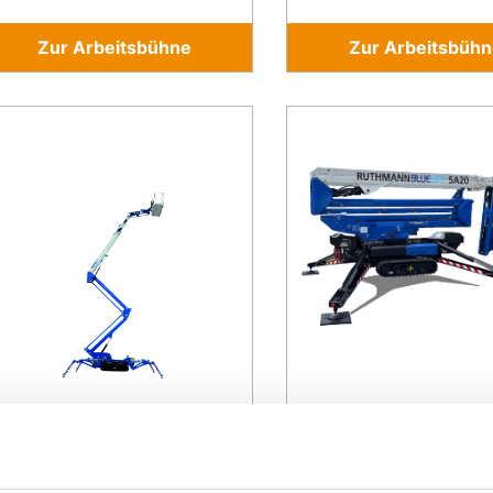
Zur Arbeitsbühne
Zur Arbeitsbühn
BLUELIFT SA 22
BLUELIFT SA 
Gesamt­gewicht:
-
Gesamt­gewicht:
Arbeitshöhe:
22 m
Arbeitshöhe:
Reichweite:
-
Reichweite: