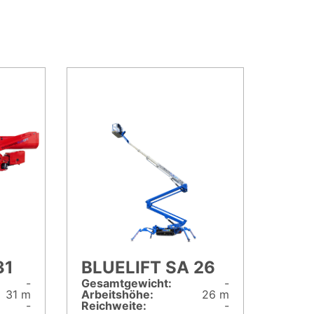
31
BLUELIFT SA 26
-
Gesamt­gewicht:
-
31 m
Arbeitshöhe:
26 m
-
Reichweite:
-