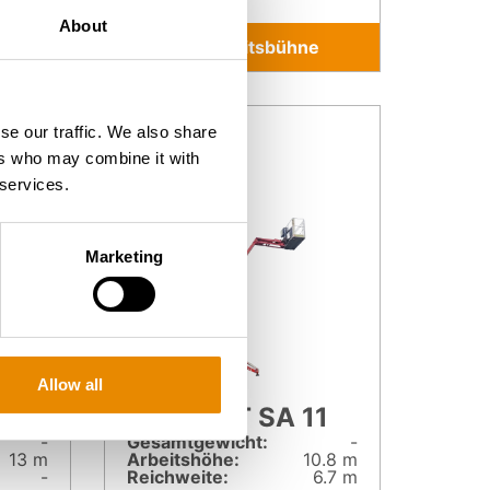
About
e
Zur Arbeitsbühne
se our traffic. We also share
ers who may combine it with
 services.
Marketing
Allow all
3
BLUELIFT SA 11
-
Gesamt­gewicht:
-
13 m
Arbeitshöhe:
10.8 m
-
Reichweite:
6.7 m