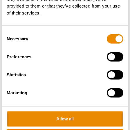
provided to them or that they’ve collected from your use
of their services.
Consent
Necessary
Selection
Preferences
RUTHMANN TB 300
Statistics
Gesamt­gewicht:
< 3.5 t
Arbeitshöhe:
30.00 m
Reichweite:
17.10 m
Marketing
Zur Arbeitsbühne
Allow all