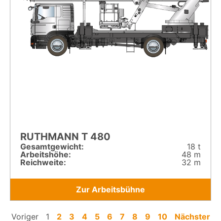
RUTHMANN T 480
Gesamt­gewicht:
18 t
Arbeitshöhe:
48 m
Reichweite:
32 m
Zur Arbeitsbühne
Voriger
1
2
3
4
5
6
7
8
9
10
Nächster