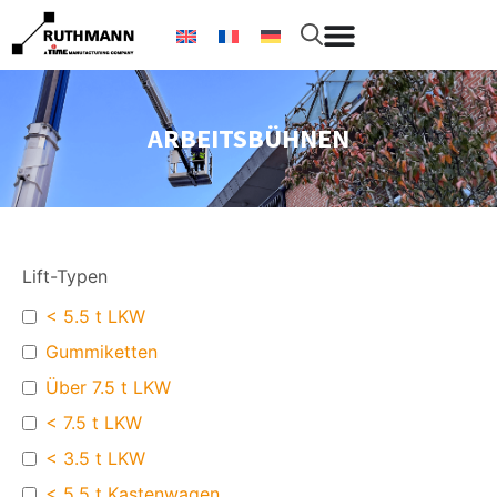
ARBEITSBÜHNEN
Lift-Typen
< 5.5 t LKW
Gummiketten
Über 7.5 t LKW
< 7.5 t LKW
< 3.5 t LKW
< 5.5 t Kastenwagen