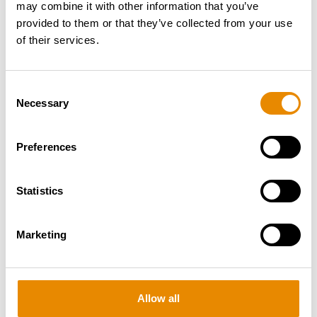
may combine it with other information that you’ve
provided to them or that they’ve collected from your use
of their services.
RUTHMANN T 700 HF
Consent
Gesamt­gewicht:
32 t
Necessary
Selection
Arbeitshöhe:
70 m
Reichweite:
41 m
Preferences
Zur Arbeitsbühne
Statistics
Marketing
Allow all