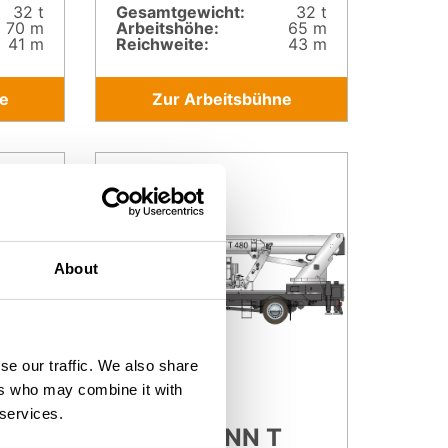
32 t
Gesamt­gewicht:
32 t
70 m
Arbeitshöhe:
65 m
41 m
Reichweite:
43 m
e
Zur Arbeitsbühne
About
se our traffic. We also share
ers who may combine it with
 services.
RUTHMANN T