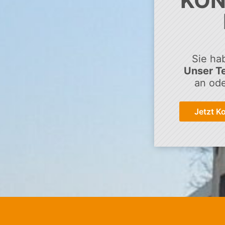
KON
Sie ha
Unser Te
an ode
Jetzt K