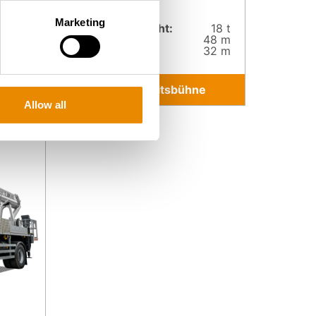
480
Marketing
18 t
Gesamt­gewicht:
18 t
51 m
Arbeitshöhe:
48 m
33 m
Reichweite:
32 m
e
Zur Arbeitsbühne
Allow all