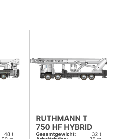
RUTHMANN T
750 HF HYBRID
48 t
Gesamt­gewicht:
32 t