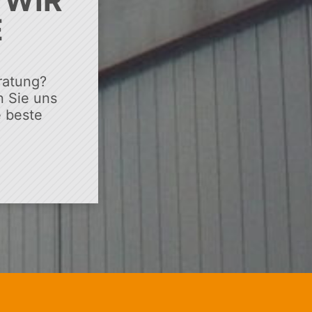
 WIR
E
ratung?
 Sie uns
e beste