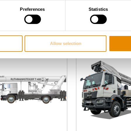
570 HF
510 HF
Preferences
Statistics
Gesamt­gewicht:
26 t
Gesamt­gewicht:
Arbeitshöhe:
57 m
Arbeitshöhe:
Reichweite:
41 m
Reichweite:
Zur Arbeitsbühne
Zur Arbeitsbühn
Allow selection