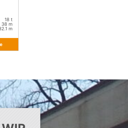
18 t
38 m
32.1 m
e