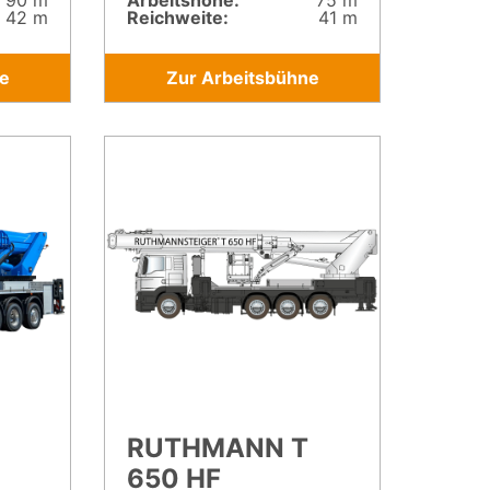
90 m
Arbeitshöhe:
75 m
42 m
Reichweite:
41 m
e
Zur Arbeitsbühne
RUTHMANN T
650 HF