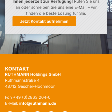
Ihnen jederzeit zur Verfügung!
Rufen Sie uns
an oder schreiben Sie uns eine E-Mail – wir
finden die beste Lösung für Sie.
Jetzt Kontakt aufnehmen
KONTAKT
RUTHMANN Holdings GmbH
Ruthmannstraße 4
48712 Gescher-Hochmoor
Fon +49 (0)2863 204-0
E-Mail:
info@ruthmann.de