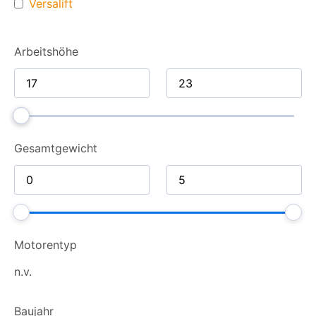
Versalift
Arbeitshöhe
Gesamt­gewicht
Motorentyp
n.v.
Baujahr