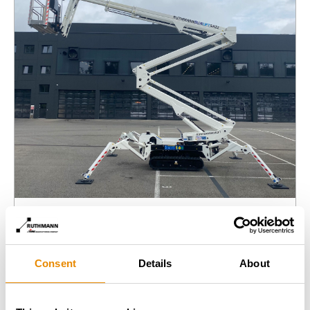
BLUELIFT SA 22
Gesamt­gewicht:
2.99 t
Arbeitshöhe:
22.00 m
Reichweite:
10.90 m
Consent
Details
About
Zur Arbeitsbühne