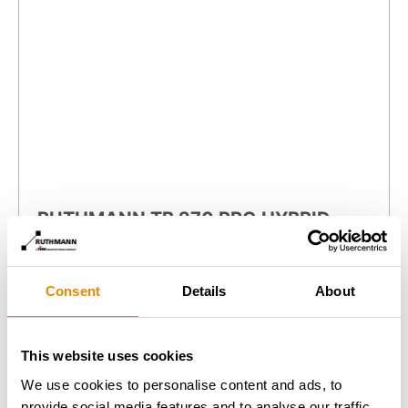
RUTHMANN TB 270 PRO HYBRID
Gesamt­gewicht:
3.49 t
Arbeitshöhe:
27 m
Reichweite:
18.10 m
Consent
Details
About
Zur Arbeitsbühne
This website uses cookies
We use cookies to personalise content and ads, to
provide social media features and to analyse our traffic.