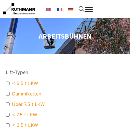
ARBEITSBÜHNEN
Lift-Typen
< 5.5 t LKW
Gummiketten
Über 7.5 t LKW
< 7.5 t LKW
< 3.5 t LKW