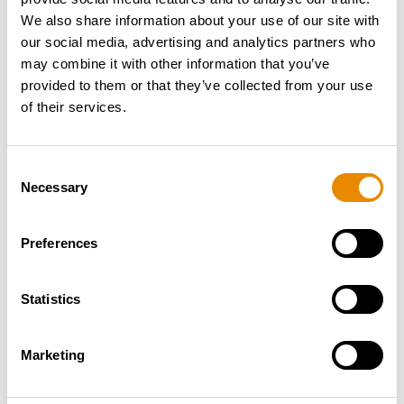
We also share information about your use of our site with
our social media, advertising and analytics partners who
may combine it with other information that you’ve
provided to them or that they’ve collected from your use
of their services.
Consent
Necessary
Selection
Preferences
Statistics
BLUELIFT SA 26
Marketing
Gesamt­gewicht:
-
Arbeitshöhe:
26 m
Reichweite:
-