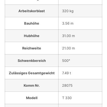
Arbeitskorblast
320 kg
Bauhöhe
3.56 m
Hubhöhe
31.00 m
Reichweite
21.00 m
Schwenkbereich
500°
Zulässiges Gesamtgewicht
7.49 t
Komm Nr.
28075
Modell
T 330