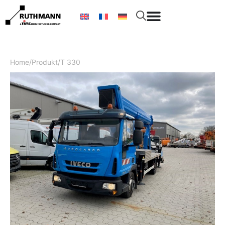
Home
/
Produkt
/
T 330