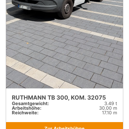
RUTHMANN TB 300, KOM. 32075
Gesamt­gewicht:
3.49 t
Arbeitshöhe:
30.00 m
Reichweite:
17.10 m
Zur Arbeitsbühne