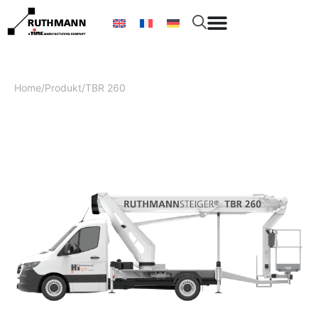
Home
/
Produkt
/
TBR 260