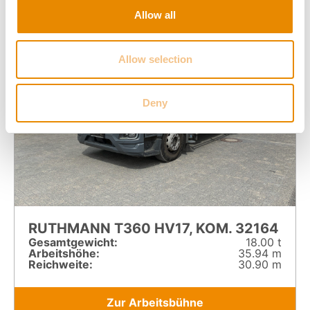
Allow all
Allow selection
Deny
RUTHMANN T360 HV17, KOM. 32164
Gesamt­gewicht:
18.00 t
Arbeitshöhe:
35.94 m
Reichweite:
30.90 m
Zur Arbeitsbühne