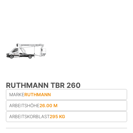
RUTHMANN TBR 260
MARKE
RUTHMANN
ARBEITSHÖHE
26.00 M
ARBEITS­KORB­LAST
295 KG