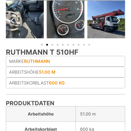
RUTHMANN T 510HF
MARKE
RUTHMANN
ARBEITSHÖHE
51.00 M
ARBEITS­KORB­LAST
600 KG
PRODUKTDATEN
Arbeitshöhe
51.00 m
Arbeitskorblast
600 kg