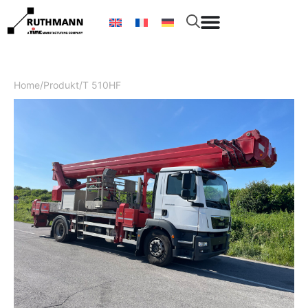
Home
/
Produkt
/
T 510HF