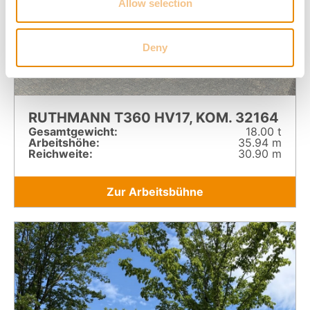
Allow selection
Deny
RUTHMANN T360 HV17, KOM. 32164
Gesamt­gewicht:
18.00 t
Arbeitshöhe:
35.94 m
Reichweite:
30.90 m
Zur Arbeitsbühne