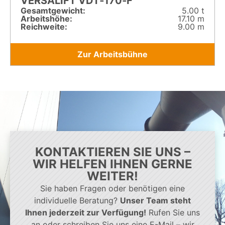
VERSALIFT VDT‑170‑F
Gesamt­gewicht:
5.00 t
Arbeitshöhe:
17.10 m
Reichweite:
9.00 m
Zur Arbeitsbühne
KONTAKTIEREN SIE UNS –
WIR HELFEN IHNEN GERNE
WEITER!
Sie haben Fragen oder benötigen eine
individuelle Beratung?
Unser Team steht
Ihnen jederzeit zur Verfügung!
Rufen Sie uns
an oder schreiben Sie uns eine E-Mail – wir