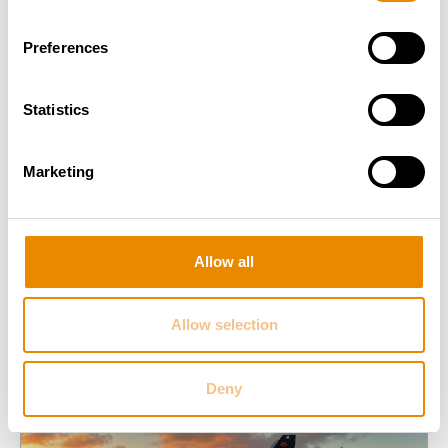
Preferences
BLUELIFT SA 22
Gesamt­gewicht:
2.99 t
Statistics
Arbeitshöhe:
22.00 m
Reichweite:
10.90 m
Marketing
Zur Arbeitsbühne
Allow all
Allow selection
Deny