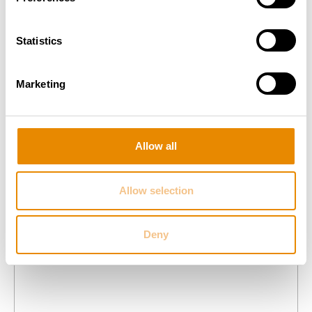
Statistics
FRANCE ELÉVATEUR 172 TPFI RESA
PT EIFFAGE
Gesamt­gewicht:
-
Marketing
Arbeitshöhe:
-
Reichweite:
-
Zur Arbeitsbühne
Allow all
Allow selection
Deny