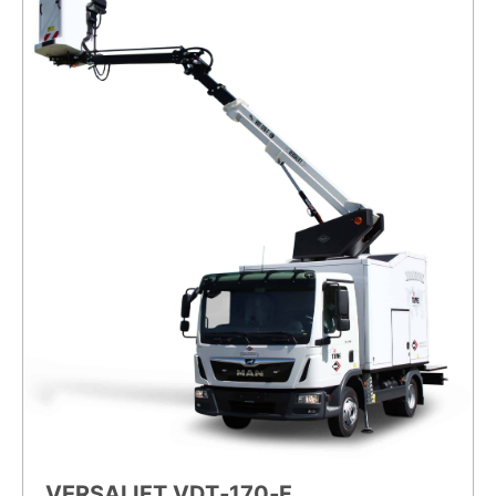
VERSALIFT VDT‑170‑F