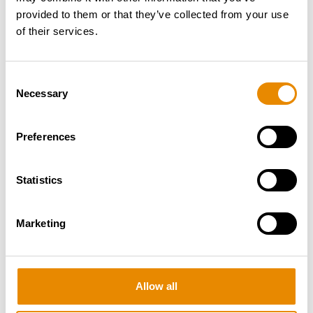
provided to them or that they’ve collected from your use
of their services.
Consent
Necessary
Selection
RUTHMANN T 300 XS
Gesamt­gewicht:
7.49 t
Arbeitshöhe:
30.00 m
Preferences
Reichweite:
23.00 m
Zur Arbeitsbühne
Statistics
Marketing
Allow all