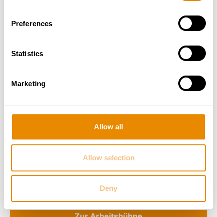
Preferences
Statistics
Marketing
Allow all
Allow selection
RUTHMANN TB 300, KOM. 32075
Gesamt­gewicht:
3.49 t
Arbeitshöhe:
30.00 m
Deny
Reichweite:
17.10 m
Zur Arbeitsbühne