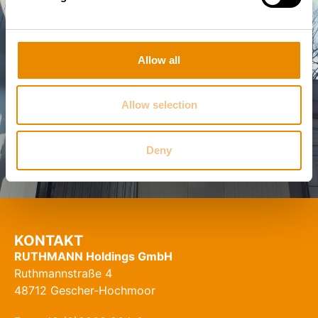
Sie haben Fragen oder benötigen eine
individuelle Beratung?
Unser Team steht
Ihnen jederzeit zur Verfügung!
Rufen Sie uns
Allow all
an oder schreiben Sie uns eine E-Mail – wir
finden die beste Lösung für Sie.
Jetzt Kontakt aufnehmen
Allow selection
Deny
KONTAKT
RUTHMANN Holdings GmbH
Ruthmannstraße 4
48712 Gescher-Hochmoor