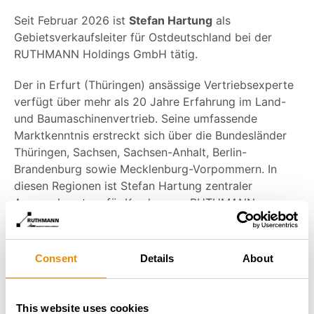
Seit Februar 2026 ist
Stefan Hartung
als
Gebietsverkaufsleiter für Ostdeutschland bei der
RUTHMANN Holdings GmbH tätig.
Der in Erfurt (Thüringen) ansässige Vertriebsexperte
verfügt über mehr als 20 Jahre Erfahrung im Land-
und Baumaschinenvertrieb. Seine umfassende
Marktkenntnis erstreckt sich über die Bundesländer
Thüringen, Sachsen, Sachsen-Anhalt, Berlin-
Brandenburg sowie Mecklenburg-Vorpommern. In
diesen Regionen ist Stefan Hartung zentraler
Ansprechpartner für Kunden von RUTHMANN.
Zum Start im Februar 2026 wurde Stefan Hartung
intensiv eingearbeitet und umfassend mit dem
Consent
Details
About
Produktportfolio, den internen Prozessen sowie den
Service- und Vertriebsstrukturen des Unternehmens
vertraut gemacht.
This website uses cookies