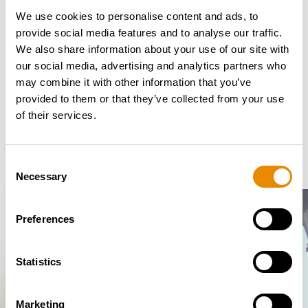
We use cookies to personalise content and ads, to
Jens Westermann
, Vertriebsleiter Deutschland bei
provide social media features and to analyse our traffic.
RUTHMANN, erklärt:
We also share information about your use of our site with
„Mit Stefan Hartung verstärken wir unser
our social media, advertising and analytics partners who
Vertriebsteam mit einem äußerst erfahrenen
may combine it with other information that you’ve
Branchenkenner. Seine langjährige Tätigkeit in den
provided to them or that they’ve collected from your use
östlichen Bundesländern und seine Nähe zum Markt
of their services.
sind eine wertvolle Basis für die weitere
Zusammenarbeit mit unseren Kunden und Partnern.“
Consent
Necessary
Selection
Preferences
Statistics
KONTAKTIEREN SIE UNS –
WIR HELFEN IHNEN GERNE
WEITER!
Marketing