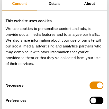
du STEIGER®. Avec un fonctionnement silencieux et
Consent
Details
About
sans émission de gaz, il offre une hauteur de travail
de 26 m et une portée de 17 m – plus que son
prédécesseur, le STEIGER® Ampero TBR 250 E.
This website uses cookies
We use cookies to personalise content and ads, to
VERSALIFT V-200
provide social media features and to analyse our traffic.
We also share information about your use of our site with
our social media, advertising and analytics partners who
may combine it with other information that you’ve
provided to them or that they’ve collected from your use
Nous présenterons également la
VERSALIFT® V-
of their services.
200
, une puissante nacelle télescopique montée sur
un Iveco Daily de 3,5 tonnes avec un empattement
court pour une manœuvrabilité optimale. Avec une
Consent
Necessary
hauteur de travail maximale de 19,9 mètres et une
Selection
portée horizontale de 14 mètres, elle est
extrêmement puissante et peut accueillir deux
Preferences
personnes dans la nacelle.