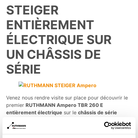
STEIGER
ENTIÈREMENT
ÉLECTRIQUE SUR
UN CHÂSSIS DE
SÉRIE
Venez nous rendre visite sur place pour découvrir le
premier
RUTHMANN Ampero TBR 260 E
entièrement électrique
sur le
châssis de série
IVECO e-Daily
. Cet E-STEIGER AMPERO TBR 260 E
unique en son genre utilise la batterie de l’IVECO
eDaily à la fois pour la traction et pour l’entraînement