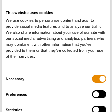
This website uses cookies
We use cookies to personalise content and ads, to
provide social media features and to analyse our traffic.
ERSTES SERIENGERÄT BEI ROGGERMAIER
We also share information about your use of our site with
IM EINSATZ
our social media, advertising and analytics partners who
Ein besonderes Signal für den Markt: Das
erste
may combine it with other information that you’ve
Seriengerät
des STEIGER® T 570 HF Hybrid wurde
provided to them or that they’ve collected from your use
an das Unternehmen
roggermaier aus Aschheim bei
of their services.
München
übergeben. Als erfahrener Vermieter von
Höhenzugangstechnik setzt roggermaier frühzeitig
Consent
auf innovative Antriebskonzepte und nachhaltige
Necessary
Selection
Lösungen.
Auch aus Anwendersicht überzeugt das neue
Preferences
Hybridkonzept im praktischen Einsatz:
„Gerade bei Einsätzen in sensiblen Regionen wie den
Alpen ist emissionsfreies Arbeiten ein entscheidender
Statistics