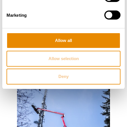
Faktor. Der T 570 HF Hybrid bietet uns die
notwendige Leistung, kombiniert mit hoher
Marketing
Flexibilität und einem nachhaltigen Antriebskonzept“,
sagt
Horst Bröcker, Produktmanager ppa. bei
roggermaier
.
Allow all
Der erfolgreiche Einsatz in den bayerischen Alpen
zeigt eindrucksvoll, wie sich
hohe
Leistungsfähigkeit, flexible Einsatzmöglichkeiten
Allow selection
und Umweltverträglichkeit
in der Praxis miteinander
verbinden lassen.
Deny