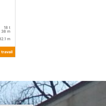
18 t
38 m
32.1 m
travail