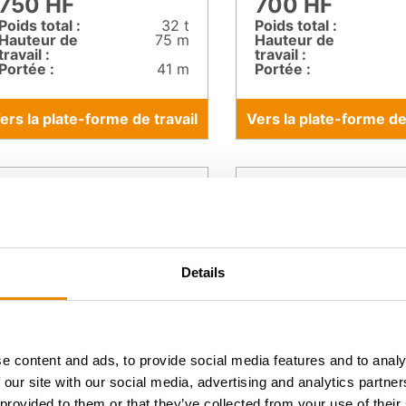
750 HF
700 HF
Poids total :
32 t
Poids total :
Hauteur de
75 m
Hauteur de
travail :
travail :
Portée :
41 m
Portée :
ers la plate-forme de travail
Vers la plate-forme de 
Details
e content and ads, to provide social media features and to analy
 our site with our social media, advertising and analytics partn
 provided to them or that they’ve collected from your use of their