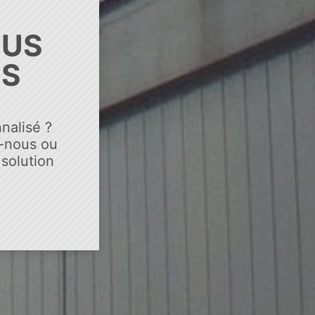
OUS
US
nalisé ?
-nous ou
solution