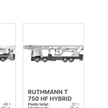
RUTHMANN T
750 HF HYBRID
48 t
Poids total :
32 t