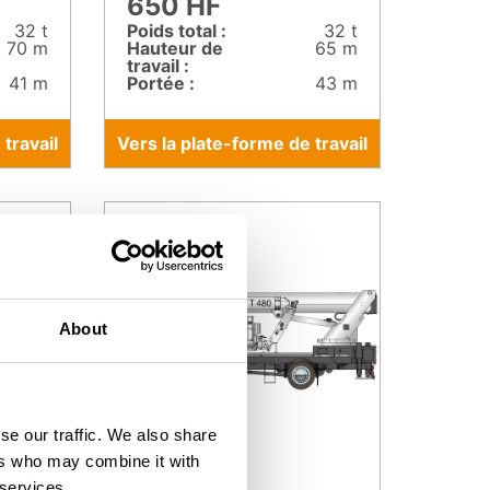
650 HF
32 t
Poids total :
32 t
70 m
Hauteur de
65 m
travail :
41 m
Portée :
43 m
travail
Vers la plate-forme de travail
About
se our traffic. We also share
ers who may combine it with
 services.