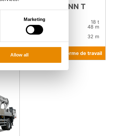
RUTHMANN T
480
Marketing
18 t
Poids total :
18 t
51 m
Hauteur de
48 m
travail :
33 m
Portée :
32 m
travail
Vers la plate-forme de travail
Allow all