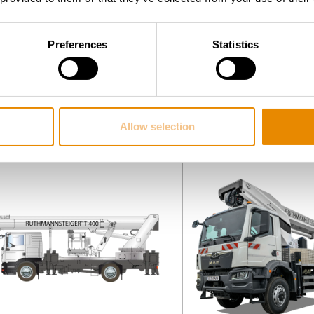
RUTHMANN T
RUTHMANN T
570 HF
510 HF
Preferences
Statistics
Poids total :
26 t
Poids total :
Hauteur de
57 m
Hauteur de
travail :
travail :
Portée :
41 m
Portée :
ers la plate-forme de travail
Vers la plate-forme de 
Allow selection