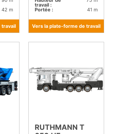
90 m
Hauteur de
75 m
travail :
42 m
Portée :
41 m
travail
Vers la plate-forme de travail
RUTHMANN T