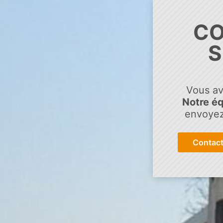
CO
S
Vous av
Notre éq
envoyez
Contact