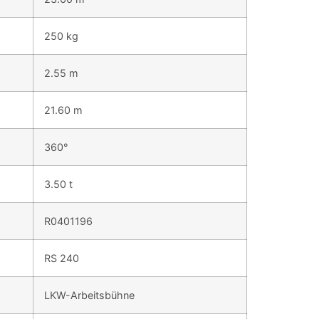
250 kg
2.55 m
21.60 m
360°
3.50 t
R0401196
RS 240
LKW-Arbeitsbühne