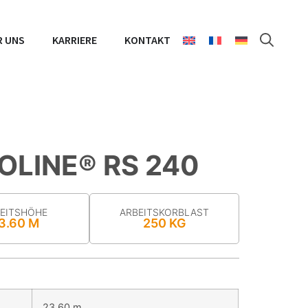
R UNS
KARRIERE
KONTAKT
LINE® RS 240
EITSHÖHE
ARBEITS­KORB­LAST
3.60 M
250 KG
23.60 m