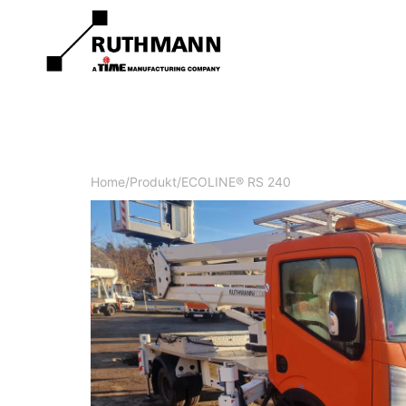
Home
/
Produkt
/
ECOLINE® RS 240