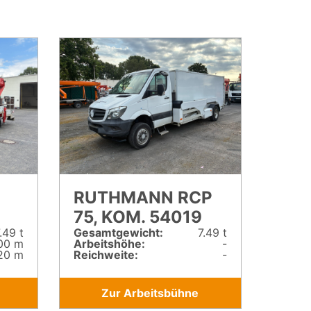
RUTHMANN RCP
75, KOM. 54019
.49 t
Gesamt­gewicht:
7.49 t
00 m
Arbeitshöhe:
-
20 m
Reichweite:
-
Zur Arbeitsbühne