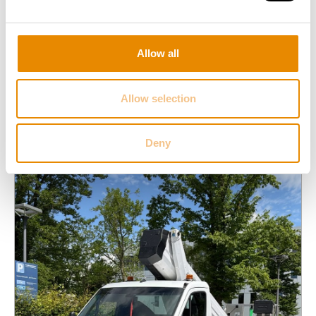
Gesamt­gewicht:
18.00 t
Arbeitshöhe:
35.94 m
Reichweite:
30.90 m
Allow all
Zur Arbeitsbühne
Allow selection
Deny