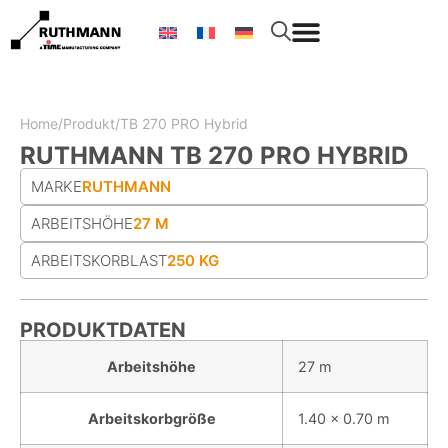
Home
/
Produkt
/
TB 270 PRO Hybrid
RUTHMANN TB 270 PRO HYBRID
MARKE
RUTHMANN
ARBEITSHÖHE
27 M
ARBEITS­KORB­LAST
250 KG
PRODUKTDATEN
Arbeitshöhe
27 m
Arbeitskorbgröße
1.40 x 0.70 m