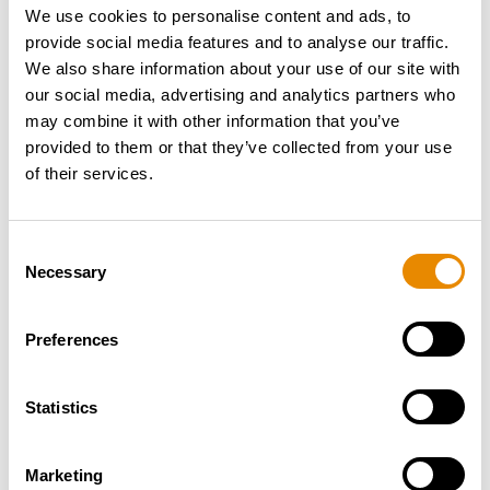
We use cookies to personalise content and ads, to
provide social media features and to analyse our traffic.
We also share information about your use of our site with
our social media, advertising and analytics partners who
ÄHNLICHE PRODUKTE
may combine it with other information that you’ve
provided to them or that they’ve collected from your use
of their services.
Consent
Necessary
Selection
Preferences
Statistics
Marketing
RUTHMANN T360 HV17, KOM. 32164