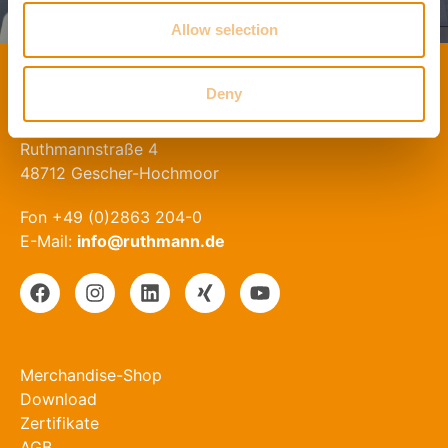
Allow selection
Deny
KONTAKT
RUTHMANN Holdings GmbH
Ruthmannstraße 4
48712 Gescher-Hochmoor
Fon +49 (0)2863 204-0
E-Mail:
info@ruthmann.de
Merchandise-Shop
Download
Zertifikate
AGB