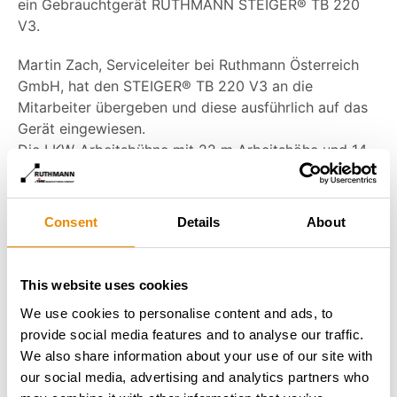
ein Gebrauchtgerät RUTHMANN STEIGER® TB 220
V3.
Martin Zach, Serviceleiter bei Ruthmann Österreich
GmbH, hat den STEIGER® TB 220 V3 an die
Mitarbeiter übergeben und diese ausführlich auf das
Gerät eingewiesen.
Die LKW-Arbeitsbühne mit 22 m Arbeitshöhe und 14
m Reichweite wird für verschiedene Arbeiten in der
Höhe genutzt, z.B. Baumpflege oder Wartung von
Straßenbeleuchtung. Dadurch, dass der STEIGER®
Consent
Details
About
mit dem Führerschein Klasse B gefahren werden darf,
ist er der perfekte Allrounder
This website uses cookies
RUTHMANN GmbH Österreich wünscht der
We use cookies to personalise content and ads, to
Stadtgemeinde Ebergassing viel Freude und Erfolg
provide social media features and to analyse our traffic.
mit Ihrem „neuen“ Gebrauchtgerät RUTHMANN
We also share information about your use of our site with
STEIGER® TB 220 V3.
our social media, advertising and analytics partners who