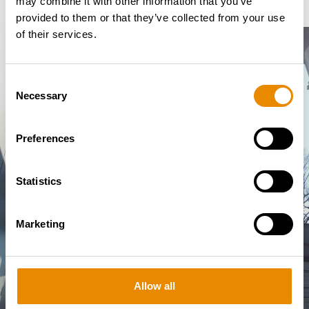
may combine it with other information that you’ve
provided to them or that they’ve collected from your use
of their services.
Consent
Necessary
Selection
KONTAKTIEREN SIE UNS –
WIR HELFEN IHNEN GERNE
Preferences
WEITER!
Sie haben Fragen oder benötigen eine
individuelle Beratung?
Unser Team steht
Statistics
Ihnen jederzeit zur Verfügung!
Rufen Sie uns
an oder schreiben Sie uns eine E-Mail – wir
Marketing
finden die beste Lösung für Sie.
Jetzt Kontakt aufnehmen
Allow all