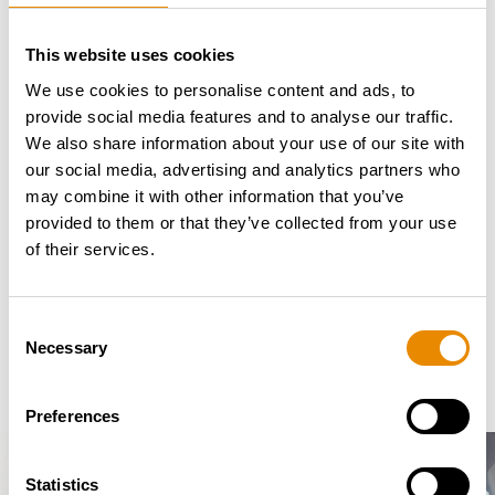
Die BLUELIFT Raupenarbeitsbühnen sind besonders
für ihre fortgeschrittene Technologie, ihr geringes
This website uses cookies
Eigengewicht, hohe Leistungsdaten sowie kompakten
We use cookies to personalise content and ads, to
Abmessungen bekannt. Durch die hohe
provide social media features and to analyse our traffic.
Standsicherheit ist die SA 18 HB wunderbar für
We also share information about your use of our site with
Arbeiten im Innen- und Außenbereit geeignet.
our social media, advertising and analytics partners who
may combine it with other information that you’ve
WIR WÜNSCHEN DER OSWALDS
provided to them or that they’ve collected from your use
VERHUUR VIEL ERFOLG IN DER
of their services.
VERMIETUNG MIT IHRER
NEUEN BLUELIFT
RAUPENARBEITSBÜHNE VON
Consent
RUTHMANN.
Necessary
Selection
Preferences
Statistics