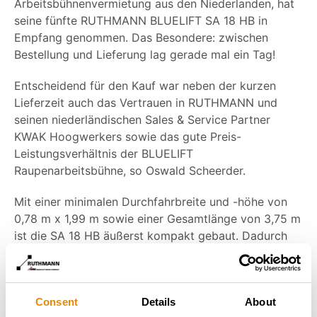
Arbeitsbühnenvermietung aus den Niederlanden, hat
seine fünfte RUTHMANN BLUELIFT SA 18 HB in
Empfang genommen. Das Besondere: zwischen
Bestellung und Lieferung lag gerade mal ein Tag!
Entscheidend für den Kauf war neben der kurzen
Lieferzeit auch das Vertrauen in RUTHMANN und
seinen niederländischen Sales & Service Partner
KWAK Hoogwerkers sowie das gute Preis-
Leistungsverhältnis der BLUELIFT
Raupenarbeitsbühne, so Oswald Scheerder.
Mit einer minimalen Durchfahrbreite und -höhe von
0,78 m x 1,99 m sowie einer Gesamtlänge von 3,75 m
ist die SA 18 HB äußerst kompakt gebaut. Dadurch
ist sie ideal für ein schmales Platzangebot
geschaffen. Dennoch bietet die Raupenarbeitsbühne
eine Reichweite von 9,3 m und eine Arbeitshöhe von
Consent
Details
About
17,8 m.