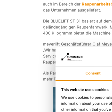
auch im Bereich der
Raupenarbeits
das Unternehmen ausgeliefert.
Die BLUELIFT ST 31 basiert auf d
geländegängigen Raupenfahrwerk. Mit
400 Kilogramm bietet die Maschine 
meyerlift Geschäftsführer Olaf Meye
„Wir haben mit unseren LKW-Bühne
Service angeht. Mit der BLUELIFT ST
Raupenarbeitsbühne.“
Als Partner im
SYSTEM LIFT Verbu
Consent
mehr Flexibilität und Einsatzmögli
This website uses cookies
We use cookies to personalis
information about your use of
other information that you’ve