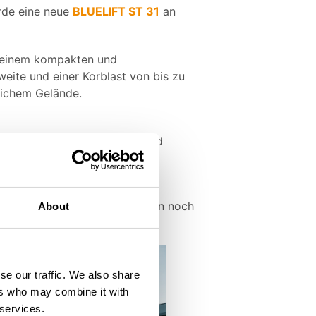
rde eine neue
BLUELIFT ST 31
an
 einem kompakten und
eite und einer Korblast von bis zu
lichem Gelände.
ondere was Bedienkomfort und
um eine leistungsstarke
nd bietet Kunden in der Region noch
About
se our traffic. We also share
ers who may combine it with
 services.