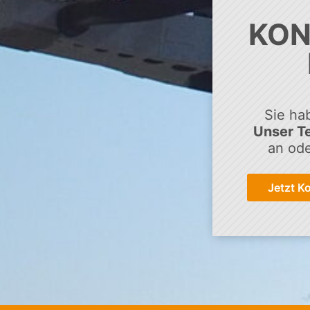
KON
Sie ha
Unser Te
an ode
Jetzt K