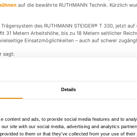
bühnen
auf die bewährte RUTHMANN Technik. Kürzlich wu
em Trägersystem des RUTHMANN STEIGER® T 330, jetzt auf
 31 Metern Arbeitshöhe, bis zu 18 Metern seitlicher Reichw
vielseitige Einsatzmöglichkeiten – auch auf schwer zugäng
r sagt:
n von RUTHMANN sehr gute Erfahrungen gemacht – insbes
 31 erweitern wir unser Angebot für unsere Kunden gezielt 
nd
stärkt
meyerlift
damit auch die gemeinsame Mietflotte u
Details
chkeiten mit modernen Arbeitsbühnenlösungen.
e content and ads, to provide social media features and to analy
 our site with our social media, advertising and analytics partn
 provided to them or that they’ve collected from your use of their