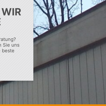
 WIR
E
ratung?
 Sie uns
e beste