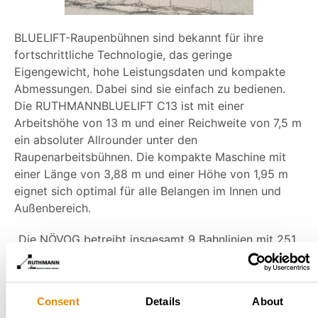
BLUELIFT-Raupenbühnen sind bekannt für ihre
fortschrittliche Technologie, das geringe
Eigengewicht, hohe Leistungsdaten und kompakte
Abmessungen. Dabei sind sie einfach zu bedienen.
Die RUTHMANNBLUELIFT C13 ist mit einer
Arbeitshöhe von 13 m und einer Reichweite von 7,5 m
ein absoluter Allrounder unter den
Raupenarbeitsbühnen. Die kompakte Maschine mit
einer Länge von 3,88 m und einer Höhe von 1,95 m
eignet sich optimal für alle Belangen im Innen und
Außenbereich.
„Die NÖVOG betreibt insgesamt 9 Bahnlinien mit 251
Streckenkilometern in Niederösterreich. Die
Instandhaltung der Streckeninfrastruktur wird von
einem rund 90-köpfigen Team selbst übernommen.
Consent
Details
About
Ihre neue Hubarbeitsbühne Ruthmann Bluelift