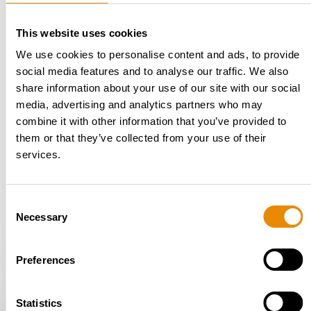
C13 wird im Bereich der Ingenieurbauten und
Energietechnikanlagen für Inspektionen, Wartungen
This website uses cookies
und Umbauten eingesetzt. Die kompakte Bauform
We use cookies to personalise content and ads, to provide
ermöglicht ein Arbeiten auf Bahnsteigen oder unter
social media features and to analyse our traffic. We also
Tage in deren Tunnelbauten, der Elektromotor ein
share information about your use of our site with our social
emissionsfreies Arbeiten im Tunnel und das geringe
media, advertising and analytics partners who may
Gewicht eine rasche Verlegung der Arbeitsbühne mit
combine it with other information that you’ve provided to
dem PKW für Störungen oder dringende Arbeiten.“
them or that they’ve collected from your use of their
RUTHMANN GmbH Österreich bedankt sich für das
services.
Vertrauen und wünscht weiterhin viel Erfolg!
Consent
Necessary
Selection
Preferences
Statistics