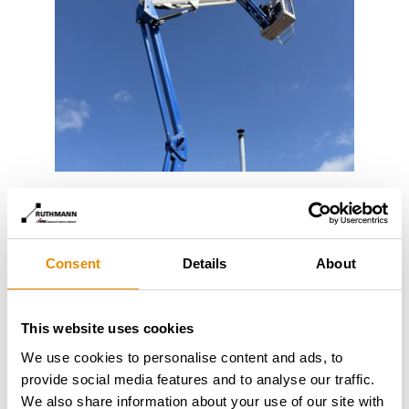
Die technischen Eckdaten im Überblick:
Arbeitshöhe:
26 m
Seitliche Reichweite:
14,50 m
Consent
Details
About
Korblast:
250 kg
Baubreite:
0,99 m
Bauhöhe:
1,98 m
This website uses cookies
Baulänge:
4,91 m
We use cookies to personalise content and ads, to
Eigengewicht:
3.350 kg
provide social media features and to analyse our traffic.
Wir bedanken uns bei Rizzardi für das Vertrauen und
We also share information about your use of our site with