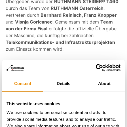
Übergeben wurde der
RUTHMANN STEIGER® T460
durch das Team von
RUTHMANN Österreich
,
vertreten durch
Bernhard Reinisch, Franz Knopper
und
Visnja Goricanec
. Gemeinsam mit dem
Team
von der Firma Fisal
erfolgte die offizielle Übergabe
der Maschine, die künftig bei zahlreichen
Telekommunikations- und Infrastrukturprojekten
zum Einsatz kommen wird.
Für ein
Unternehmen wie Fisal
, das täglich an der
Errichtung und Wartung moderner
Telekommunikationsnetze
arbeitet, ist ein
leistungsstarker STEIGER
ein
unverzichtbares
Consent
Details
About
Arbeitsgerät.
Mit dem
RUTHMANN STEIGER® T460
erweitert das Unternehmen seinen Maschinenpark um
eine bewährte Lösung für vielfältige Einsätze in
This website uses cookies
großen Arbeitshöhen. Wir
bedanken uns herzlich
bei
We use cookies to personalise content and ads, to
Fisal d.o.o.
für das
entgegengebrachte Vertrauen
provide social media features and to analyse our traffic.
und wünschen dem gesamten Team
viel Erfolg
sowie
We also share information about your use of our site with