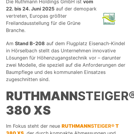
Die Ruthmann Holdings GmbH ist
vom
22. bis 24. Juni 2025
auf der demopark
vertreten, Europas größter
Freilandausstellung für die Grüne
Branche.
Am
Stand B-208
auf dem Flugplatz Eisenach-Kindel
in Hörselbach stellt das Unternehmen innovative
Lösungen für Höhenzugangstechnik vor – darunter
zwei Modelle, die speziell auf die Anforderungen der
Baumpflege und des kommunalen Einsatzes
zugeschnitten sind.
RUTHMANN
STEIGER
380 XS
Im Fokus steht der neue
RUTHMANN
STEIGER®
T
380 XS
, der durch kompakte Abmessungen und