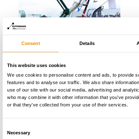
Consent
Details
This website uses cookies
Ein weiteres Highlight auf dem Messestand ist
die
BLUELIFT SA 18 HB
in der
Sonderedition
We use cookies to personalise content and ads, to provide s
„Baumpflege-Grün“
. Die kompakte
features and to analyse our traffic. We also share informatio
Raupenarbeitsbühne mit
18 Metern
use of our site with our social media, advertising and analyti
Arbeitshöhe
besticht durch ihr geringes
who may combine it with other information that you’ve provi
Eigengewicht und ihre Vielseitigkeit. Sie eignet sich
or that they’ve collected from your use of their services.
besonders für empfindliche Einsatzorte wie Parks,
Innenhöfe oder unwegsames Gelände. Die grüne
Sonderlackierung betont den spezifischen
Consent
Einsatzzweck im Bereich der Baumpflege. Das Modell
Necessary
Selection