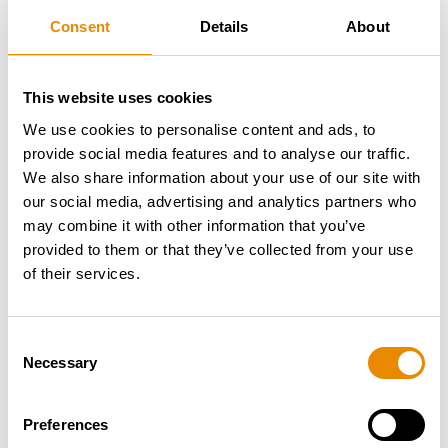
einer modernen Organisation entwickelt, die für die
Consent
Details
About
Bereitstellung umfassender und qualitativ
hochwertiger Dienstleistungen auf der Grundlage
langjähriger Tradition, Wissen und Zuverlässigkeit
This website uses cookies
bekannt ist. Heute haben sie neben der Kernaktivität
auch in den Bereichen Transport, Kommunikation,
We use cookies to personalise content and ads, to
Stahlproduktion und
provide social media features and to analyse our traffic.
Niederspannungsgeräteproduktion Fuß gefasst.
We also share information about your use of our site with
our social media, advertising and analytics partners who
Mit englisch- und auch kroatischsprachiger Beratung
may combine it with other information that you’ve
und vollem Service-Know-how, steht RUTHMANN
provided to them or that they’ve collected from your use
GmbH Österreich auch seinen Kunden in Kroatien
of their services.
zuverlässig zur Seite. Von der Auslieferung samt
Einschulung bis zum laufendem Support.
Consent
RUTHMANN GmbH Österreich wünscht Freude und
Necessary
Selection
Erfolg mit Ihrem gebrauchten RUTHMANN STEIGER®
T 460 und bedankt sich für das Vertrauen!
Preferences