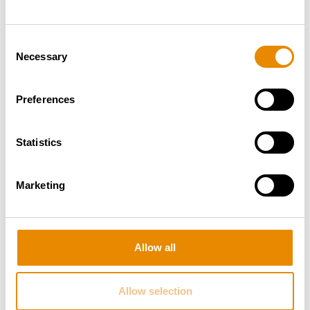
RUTHMANN T 300 XS
Consent
Gesamt­gewicht:
7.49 t
Arbeitshöhe:
30.00 m
Necessary
Selection
Reichweite:
23.00 m
Preferences
Zur Arbeitsbühne
Statistics
Marketing
Allow all
Allow selection