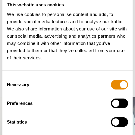
This website uses cookies
„Mit Jens Westermann haben wir einen erfahrenen
We use cookies to personalise content and ads, to
Vertriebsprofi gewonnen, der technisches Know-how
provide social media features and to analyse our traffic.
mit Führungskompetenz und digitaler Expertise
We also share information about your use of our site with
verbindet. Wir freuen uns sehr auf die
our social media, advertising and analytics partners who
Zusammenarbeit“, sagt Uwe Strotmann.
may combine it with other information that you’ve
provided to them or that they’ve collected from your use
Jens Westermann wird mit seinem Team die
of their services.
vertriebliche Präsenz von Ruthmann in Deutschland
weiter stärken und die Kundenorientierung
konsequent ausbauen.
Consent
Necessary
Selection
Preferences
Statistics
KONTAKTIEREN SIE UNS –