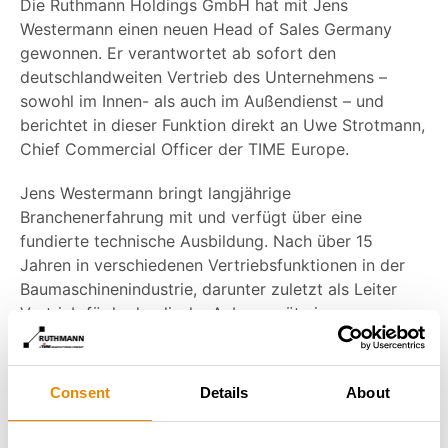
Die Ruthmann Holdings GmbH hat mit Jens
Westermann einen neuen Head of Sales Germany
gewonnen. Er verantwortet ab sofort den
deutschlandweiten Vertrieb des Unternehmens –
sowohl im Innen- als auch im Außendienst – und
berichtet in dieser Funktion direkt an Uwe Strotmann,
Chief Commercial Officer der TIME Europe.
Jens Westermann bringt langjährige
Branchenerfahrung mit und verfügt über eine
fundierte technische Ausbildung. Nach über 15
Jahren in verschiedenen Vertriebsfunktionen in der
Baumaschinenindustrie, darunter zuletzt als Leiter
Vertrieb für hydraulische Anbaugeräte in
Deutschland, war er von 2021 bis 2025 als Digital
Transformation Manager in einem internationalen
Landmaschinen-Konzern tätig. Dort war er
Consent
Details
About
maßgeblich an der strategischen Digitalisierung von
Vertriebsprozessen beteiligt.