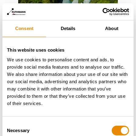
Consent
Details
About
This website uses cookies
Wir freuen uns, dass unser STEIGER® T 570 HF einen
We use cookies to personalise content and ads, to
Beitrag zu dieser besonderen Aktion leisten durfte“,
provide social media features and to analyse our traffic.
so Christian Roß, Head of International Sales der
We also share information about your use of our site with
Ruthmann Holdings GmbH. „Als Technikpartner sind
our social media, advertising and analytics partners who
wir stolz, wenn unsere Geräte nicht nur industrielle
may combine it with other information that you’ve
Aufgaben übernehmen, sondern Teil solcher
provided to them or that they’ve collected from your use
symbolträchtigen Momente werden.“
of their services.
Das Hermannsdenkmal trug das Arminia-Trikot bis
zum 26. Mai – hoch oben über dem Teutoburger Wald
Consent
Necessary
und weithin sichtbar. Eine Aktion, die sportliche
Selection