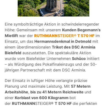
Eine symbolträchtige Aktion in schwindelerregender
Höhe: Gemeinsam mit unserem
Kunden Begemann’s
Mietlift
war der
RUTHMANN
STEIGER®
T 570 HF
im
Einsatz, um das
Hermannsdenkmal in Detmold
mit
einem überdimensionalen
Trikot des DSC Arminia
Bielefeld
auszustatten. Die spektakuläre Aktion
wurde vom Bielefelder Unternehmen
Schüco
initiiert
– als Würdigung des Pokalfinaleinzugs und der 50-
jährigen Partnerschaft mit dem DSC Arminia.
Der Einsatz in luftiger Höhe verlangte präzise
Planung und maximale Leistung. Mit
57 Metern
Arbeitshöhe
,
bis zu 41 Metern Reichweite
und
einer
Korblast von 600 Kilogramm
bot
der
RUTHMANN
STEIGER®
T 570 HF
die perfekten