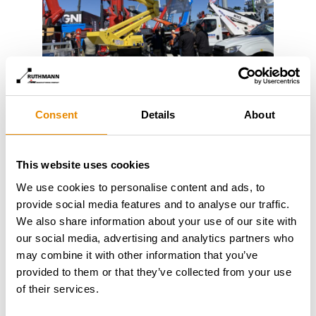
Consent
Details
About
Die
BLUELIFT SA 20
überzeugt mit einer
seitlichen
Reichweite von bis zu 10,60 m
, einer
Korblast von
250 kg
sowie einer
Fahrwerksbreite von nur 80 cm
.
This website uses cookies
Auch die kompakte Abstützung und das
intuitive
We use cookies to personalise content and ads, to
Bedienkonzept
machen sie zur optimalen Lösung für
provide social media features and to analyse our traffic.
Einsätze auf engem Raum und bei schwierigen
We also share information about your use of our site with
Bodenverhältnissen.
our social media, advertising and analytics partners who
may combine it with other information that you’ve
provided to them or that they’ve collected from your use
of their services.