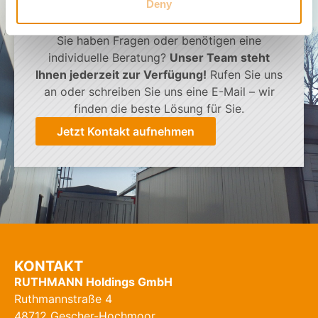
WIR HELFEN IHNEN GERNE
Deny
WEITER!
Sie haben Fragen oder benötigen eine
individuelle Beratung?
Unser Team steht
Ihnen jederzeit zur Verfügung!
Rufen Sie uns
an oder schreiben Sie uns eine E-Mail – wir
finden die beste Lösung für Sie.
Jetzt Kontakt aufnehmen
KONTAKT
RUTHMANN Holdings GmbH
Ruthmannstraße 4
48712 Gescher-Hochmoor